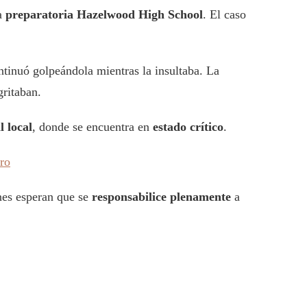
la
preparatoria Hazelwood High School
. El caso
ontinuó golpeándola mientras la insultaba. La
ritaban.
l local
, donde se encuentra en
estado crítico
.
ro
nes esperan que se
responsabilice plenamente
a