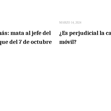
MARZO 14, 2024
ás: mata al jefe del
¿Es perjudicial la c
ue del 7 de octubre
móvil?