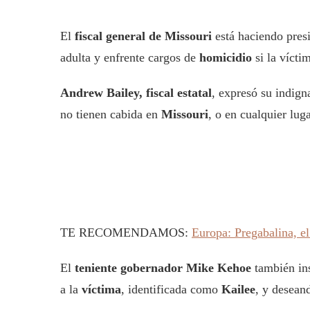
El
fiscal general de Missouri
está haciendo pres
adulta y enfrente cargos de
homicidio
si la vícti
Andrew Bailey, fiscal estatal
, expresó su indign
no tienen cabida en
Missouri
, o en cualquier lug
TE RECOMENDAMOS:
Europa: Pregabalina, e
El
teniente gobernador Mike Kehoe
también ins
a la
víctima
, identificada como
Kailee
, y desean