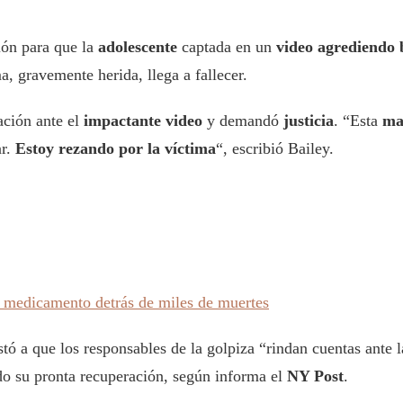
ión para que la
adolescente
captada en un
video agrediendo 
ma, gravemente herida, llega a fallecer.
ación ante el
impactante video
y demandó
justicia
. “Esta
ma
ar.
Estoy rezando por la víctima
“, escribió Bailey.
l medicamento detrás de miles de muertes
tó a que los responsables de la golpiza “rindan cuentas ant
do su pronta recuperación, según informa el
NY Post
.