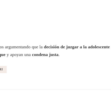
unos argumentando que la
decisión de juzgar a la adolescent
que
y apoyan una
condena justa
.
RI