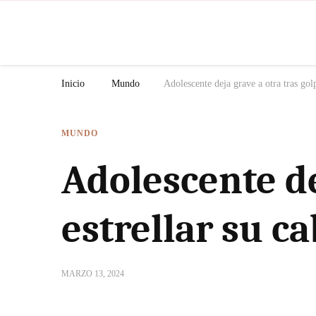
N
Inicio
Mundo
Adolescente deja grave a otra tras gol
MUNDO
Adolescente de
estrellar su c
MARZO 13, 2024