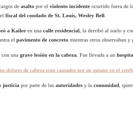
 cargos de
asalto
por el
violento incidente
ocurrido fuera de 
 el
fiscal del condado de St. Louis, Wesley Bell
.
eó a Kailee
en una
calle residencial
, la derribó al suelo y c
ontra el
pavimento de concreto
mientras otros observaban y g
a con una
grave lesión en la cabeza
. Fue llevada a un
hospita
s dolores de cabeza eran causados por un gusano en el cereb
la
justicia
por parte de las
autoridades
y la
comunidad
, quie