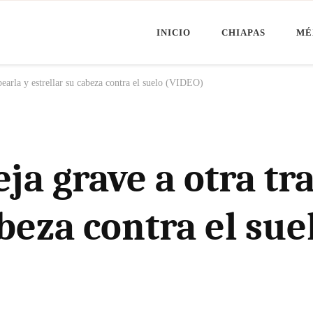
INICIO
CHIAPAS
MÉ
Minuto Chiapas
oticias de Chiapas, México y el Mundo
pearla y estrellar su cabeza contra el suelo (VIDEO)
ja grave a otra tra
abeza contra el su