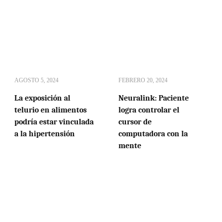
AGOSTO 5, 2024
FEBRERO 20, 2024
La exposición al
Neuralink: Paciente
telurio en alimentos
logra controlar el
podría estar vinculada
cursor de
a la hipertensión
computadora con la
mente