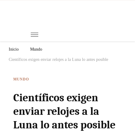
Mi
Notici
de
Ch
Chiap
Méxi
y el
Inicio
Mundo
Mund
Científicos exigen enviar relojes a la Luna lo antes posible
MUNDO
Científicos exigen
enviar relojes a la
Luna lo antes posible