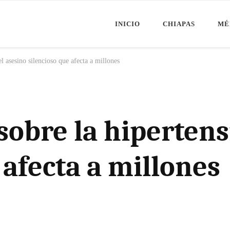
INICIO
CHIAPAS
MÉ
Minuto Chiapas
oticias de Chiapas, México y el Mundo
l asesino silencioso que afecta a millones
sobre la hipertens
 afecta a millones