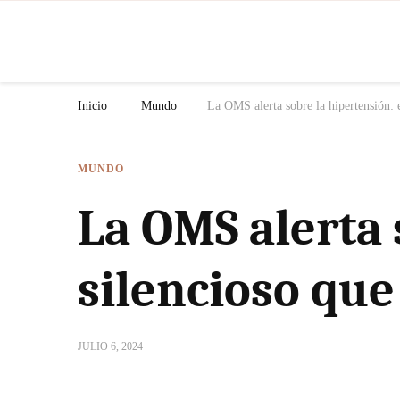
N
Inicio
Mundo
La OMS alerta sobre la hipertensión: e
MUNDO
La OMS alerta 
silencioso que
JULIO 6, 2024