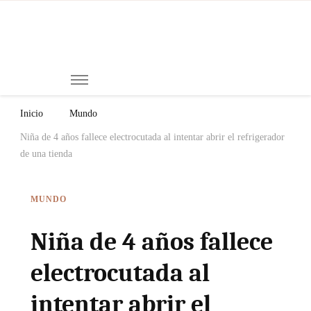
Mi
Notici
de
Ch
Chiap
Méxi
y el
Inicio
Mundo
Mund
Niña de 4 años fallece electrocutada al intentar abrir el refrigerador
de una tienda
MUNDO
Niña de 4 años fallece
electrocutada al
intentar abrir el