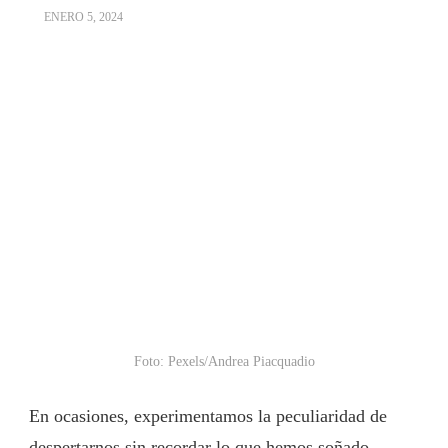
ENERO 5, 2024
Foto: Pexels/Andrea Piacquadio
En ocasiones, experimentamos la peculiaridad de
despertarnos sin recordar lo que hemos soñado,