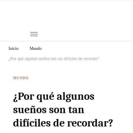
Mi
Notici
de
Ch
Chiap
Méxi
y el
Inicio
Mundo
Mund
¿Por qué algunos sueños son tan difíciles de recordar?
MUNDO
¿Por qué algunos
sueños son tan
difíciles de recordar?