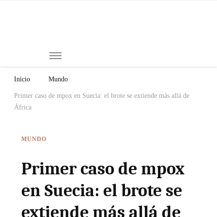
Mi
Notici
de
Ch
Chiap
Méxi
y el
Inicio
Mundo
Mund
Primer caso de mpox en Suecia: el brote se extiende más allá de
África
MUNDO
Primer caso de mpox
en Suecia: el brote se
extiende más allá de