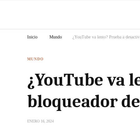
N
Inicio
Mundo
¿YouTube va lento? Prueba a desactiv
MUNDO
¿YouTube va le
bloqueador de
ENERO 16, 2024