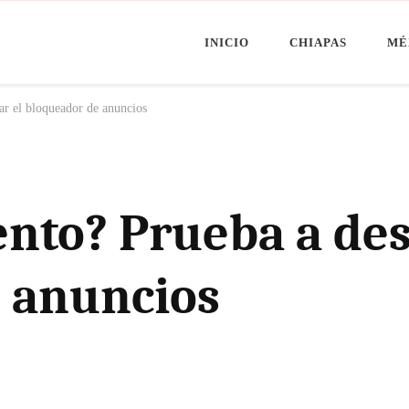
INICIO
CHIAPAS
MÉ
Minuto Chiapas
oticias de Chiapas, México y el Mundo
ar el bloqueador de anuncios
nto? Prueba a des
 anuncios