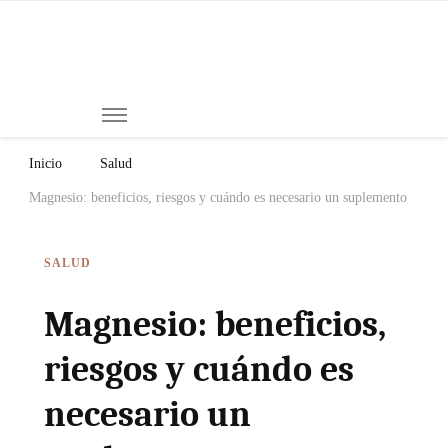
Mi
Notici
de
Ch
Chiap
Méxi
y el
Inicio
Salud
Mund
Magnesio: beneficios, riesgos y cuándo es necesario un suplemento
SALUD
Magnesio: beneficios,
riesgos y cuándo es
necesario un