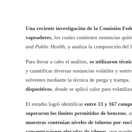
Una reciente investigación de la Comisión Fede
vapeadores
, los cuales contienen sustancias quím
and Public Health
, y analiza la composición del 
Para llevar a cabo el análisis,
se utilizaron técn
y cuantificar diversas sustancias volátiles y sem
solventes mediante la técnica de purga y trampa. 
dispositivos
, donde se aplicó calor para volatiliz
El estudio logró identificar
entre 13 y 167 compu
superaron los límites permitidos de benceno
, 
muestras contenían niveles de tolueno por enc
concentraciones elevadas de xilenos
, que puede