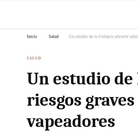
N
Inicio
Salud
Un estudio de la Cofepris advierte sobr
SALUD
Un estudio de 
riesgos graves
vapeadores