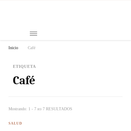
Mi
Notici
de
Ch
Chiap
Méxi
y el
Inicio
Café
Mund
ETIQUETA
Café
Mostrando: 1 - 7 из 7 RESULTADOS
SALUD