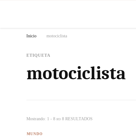
N
Inicio
motociclista
ETIQUETA
motociclista
Mostrando: 1 - 8 из 8 RESULTADOS
MUNDO