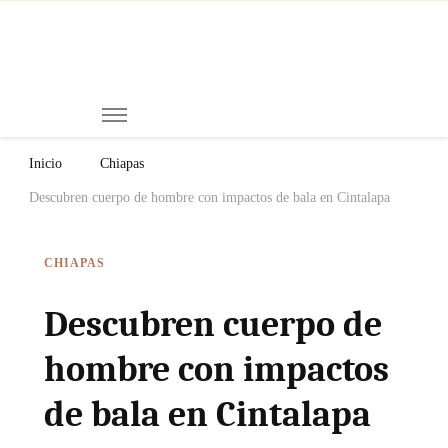
Mi
Notici
de
Ch
Chiap
Méxi
y el
Inicio
Chiapas
Mund
Descubren cuerpo de hombre con impactos de bala en Cintalapa
CHIAPAS
Descubren cuerpo de
hombre con impactos
de bala en Cintalapa