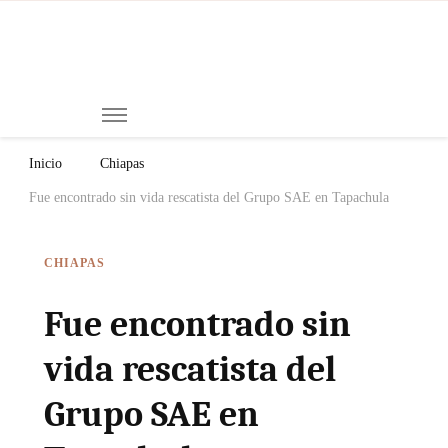
Mi
Notici
de
Ch
Chiap
Méxi
y el
Inicio
Chiapas
Mund
Fue encontrado sin vida rescatista del Grupo SAE en Tapachula
CHIAPAS
Fue encontrado sin
vida rescatista del
Grupo SAE en