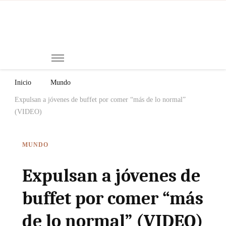
Mi
Notici
de
Ch
Chiap
Méxi
y el
Inicio
Mundo
Mund
Expulsan a jóvenes de buffet por comer “más de lo normal”
(VIDEO)
MUNDO
Expulsan a jóvenes de
buffet por comer “más
de lo normal” (VIDEO)