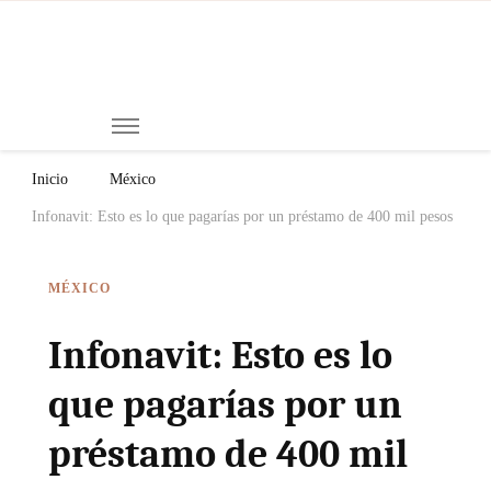
Mi
Notici
de
Ch
Chiap
Méxi
y el
Inicio
México
Mund
Infonavit: Esto es lo que pagarías por un préstamo de 400 mil pesos
MÉXICO
Infonavit: Esto es lo
que pagarías por un
préstamo de 400 mil