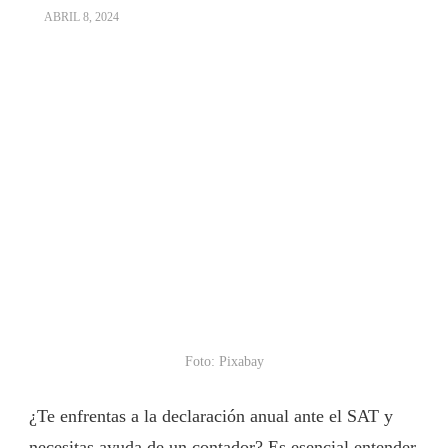
ABRIL 8, 2024
Foto: Pixabay
¿Te enfrentas a la declaración anual ante el SAT y
necesitas ayuda de un contador? Es esencial entender