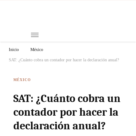
Mi
Notici
de
Ch
Chiap
Méxi
y el
Inicio
México
Mund
SAT: ¿Cuánto cobra un contador por hacer la declaración anual?
MÉXICO
SAT: ¿Cuánto cobra un
contador por hacer la
declaración anual?