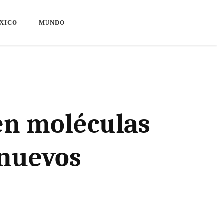
XICO
MUNDO
ven moléculas
 nuevos