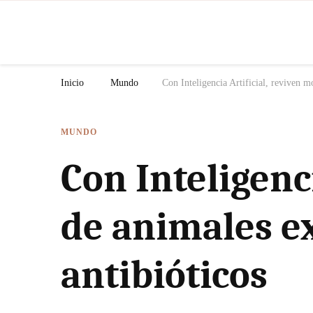
N
Inicio
Mundo
Con Inteligencia Artificial, reviven m
MUNDO
Con Inteligenc
de animales ex
antibióticos