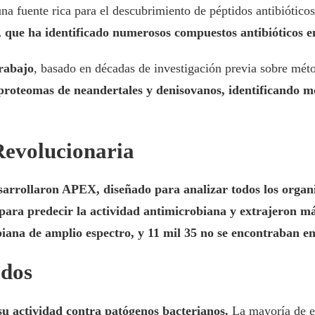
a fuente rica para el descubrimiento de péptidos antibiótico
que ha identificado numerosos compuestos antibióticos e
trabajo
, basado en décadas de investigación previa sobre mét
 proteomas de neandertales y denisovanos, identificando 
evolucionaria
desarrollaron APEX, diseñado para analizar todos los organi
ra predecir la actividad antimicrobiana y extrajeron más
iana de amplio espectro, y 11 mil 35 no se encontraban en
ados
su actividad contra patógenos bacterianos.
La mayoría de es