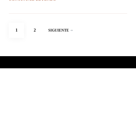
Paginación
PÁGINA
PÁGINA
1
2
SIGUIENTE
de
entradas