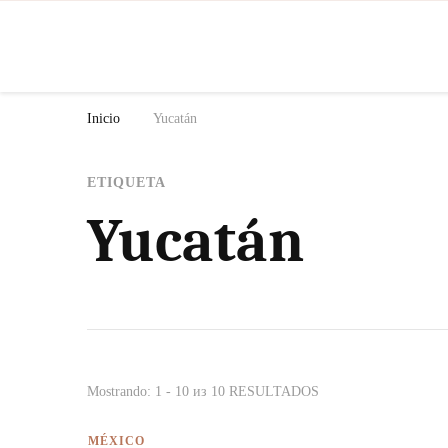
N
Inicio
Yucatán
ETIQUETA
Yucatán
Mostrando: 1 - 10 из 10 RESULTADOS
MÉXICO