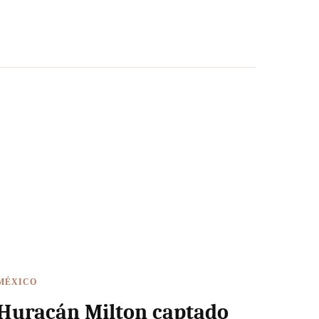
MÉXICO
Huracán Milton captado