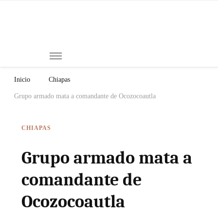
Mi
Notici
de
Ch
Chiap
Méxi
y el
Inicio
Chiapas
Mund
Grupo armado mata a comandante de Ocozocoautla
CHIAPAS
Grupo armado mata a
comandante de
Ocozocoautla