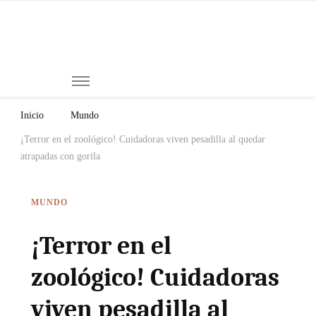
Mi
Notici
de
Ch
Chiap
Méxi
y el
Inicio
Mundo
Mund
¡Terror en el zoológico! Cuidadoras viven pesadilla al quedar
atrapadas con gorila
MUNDO
¡Terror en el
zoológico! Cuidadoras
viven pesadilla al