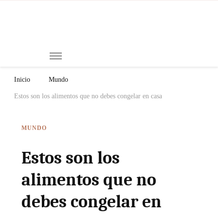
Mi
Notici
de
Ch
Chiap
Méxi
y el
Inicio
Mundo
Mund
Estos son los alimentos que no debes congelar en casa
MUNDO
Estos son los
alimentos que no
debes congelar en